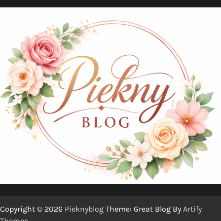
Copyright © 2026
Pieknyblog
Theme: Great Blog By
Artify
Themes
.