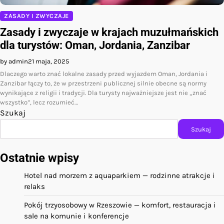
ZASADY I ZWYCZAJE
Zasady i zwyczaje w krajach muzułmańskich
dla turystów: Oman, Jordania, Zanzibar
by admin
21 maja, 2025
Dlaczego warto znać lokalne zasady przed wyjazdem Oman, Jordania i
Zanzibar łączy to, że w przestrzeni publicznej silnie obecne są normy
wynikające z religii i tradycji. Dla turysty najważniejsze jest nie „znać
wszystko”, lecz rozumieć…
Szukaj
Szukaj
Ostatnie wpisy
Hotel nad morzem z aquaparkiem — rodzinne atrakcje i
relaks
Pokój trzyosobowy w Rzeszowie — komfort, restauracja i
sale na komunie i konferencje