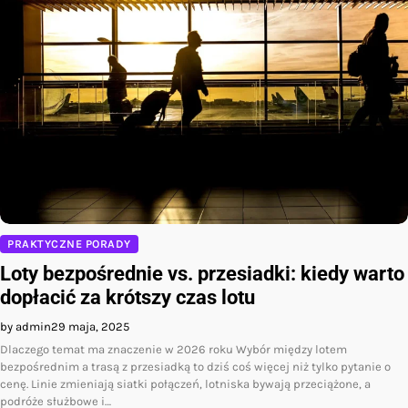
PRAKTYCZNE PORADY
Loty bezpośrednie vs. przesiadki: kiedy warto
dopłacić za krótszy czas lotu
by admin
29 maja, 2025
Dlaczego temat ma znaczenie w 2026 roku Wybór między lotem
bezpośrednim a trasą z przesiadką to dziś coś więcej niż tylko pytanie o
cenę. Linie zmieniają siatki połączeń, lotniska bywają przeciążone, a
podróże służbowe i…