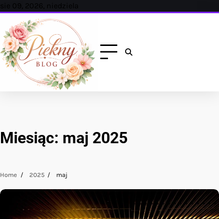
Skip
sie 09, 2026, niedziela
to
content
Miesiąc:
maj 2025
Home
2025
maj