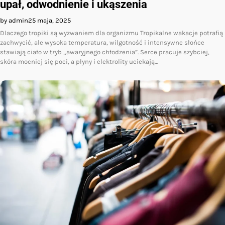
upał, odwodnienie i ukąszenia
by admin
25 maja, 2025
Dlaczego tropiki są wyzwaniem dla organizmu Tropikalne wakacje potrafią
zachwycić, ale wysoka temperatura, wilgotność i intensywne słońce
stawiają ciało w tryb „awaryjnego chłodzenia”. Serce pracuje szybciej,
skóra mocniej się poci, a płyny i elektrolity uciekają…