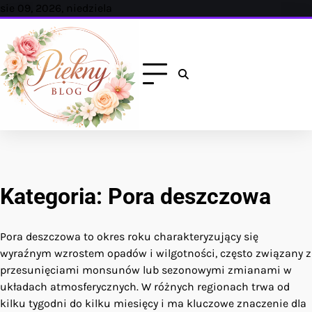
Skip
sie 09, 2026, niedziela
to
content
Kategoria:
Pora deszczowa
Pora deszczowa to okres roku charakteryzujący się
wyraźnym wzrostem opadów i wilgotności, często związany z
przesunięciami monsunów lub sezonowymi zmianami w
układach atmosferycznych. W różnych regionach trwa od
kilku tygodni do kilku miesięcy i ma kluczowe znaczenie dla