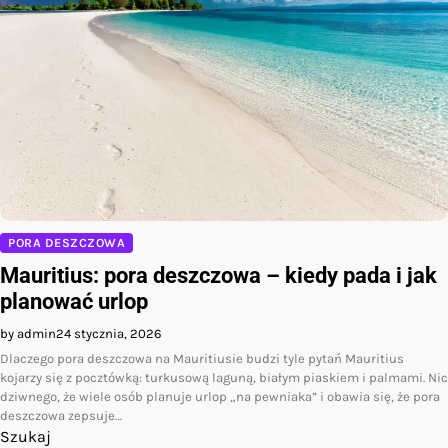
PORA DESZCZOWA
Mauritius: pora deszczowa – kiedy pada i jak
planować urlop
by admin
24 stycznia, 2026
Dlaczego pora deszczowa na Mauritiusie budzi tyle pytań Mauritius
kojarzy się z pocztówką: turkusową laguną, białym piaskiem i palmami. Nic
dziwnego, że wiele osób planuje urlop „na pewniaka” i obawia się, że pora
deszczowa zepsuje…
Szukaj