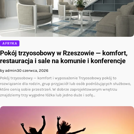
AFRYKA
Pokój trzyosobowy w Rzeszowie — komfort,
restauracja i sale na komunie i konferencje
by admin
30 czerwca, 2026
Pokój trzyosobowy — komfort i wyposażenie Trzyosobowy pokój to
rozwiązanie dla rodzin, grup przyjaciół lub osób podróżujących służbowo,
które cenią sobie przestrzeń. W dobrze zaprojektowanym wnętrzu
znajdziemy trzy wygodne łóżka lub jedno duże i sofę…