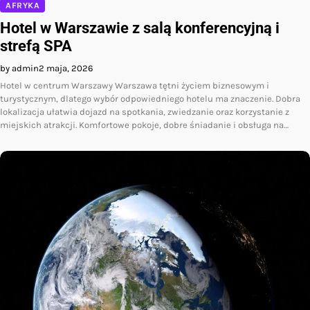
AFRYKA
Hotel w Warszawie z salą konferencyjną i
strefą SPA
by admin
2 maja, 2026
Hotel w centrum Warszawy Warszawa tętni życiem biznesowym i
turystycznym, dlatego wybór odpowiedniego hotelu ma znaczenie. Dobra
lokalizacja ułatwia dojazd na spotkania, zwiedzanie oraz korzystanie z
miejskich atrakcji. Komfortowe pokoje, dobre śniadanie i obsługa na…