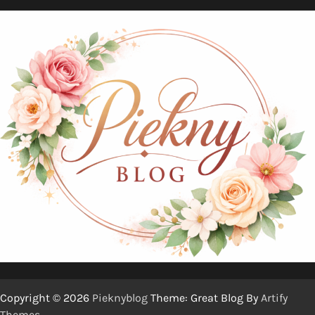
Copyright © 2026
Pieknyblog
Theme: Great Blog By
Artify
Themes
.