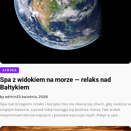
AFRYKA
Spa z widokiem na morze — relaks nad
Bałtykiem
by admin
25 kwietnia, 2026
Spa nad brzegiem: relaks i korzyści Nic nie równa się chwili, gdy siedzisz w
ciepłym basenie, a przed tobą rozciąga się bezkres morza. Taki widok
natychmiast obniża napięcie i pozwala wyciszyć myśli. Pobyt w spa…