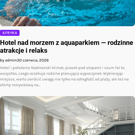
AFRYKA
Hotel nad morzem z aquaparkiem — rodzinne
atrakcje i relaks
by admin
30 czerwca, 2026
Hotel i położenie Nadmorski klimat, piasek pod stopami i szum fal to
wszystko, czego oczekuje rodzina planująca wypoczynek. Wybierając
miejsce, warto zwrócić uwagę nie tylko na odległość od plaży, ale też na
ofertę rozrywkową na…