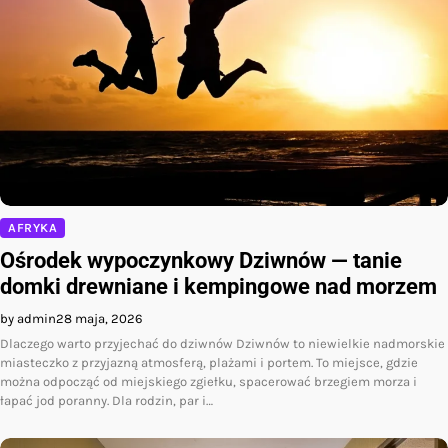
AFRYKA
Ośrodek wypoczynkowy Dziwnów — tanie
domki drewniane i kempingowe nad morzem
by admin
28 maja, 2026
Dlaczego warto przyjechać do dziwnów Dziwnów to niewielkie nadmorskie
miasteczko z przyjazną atmosferą, plażami i portem. To miejsce, gdzie
można odpocząć od miejskiego zgiełku, spacerować brzegiem morza i
łapać jod poranny. Dla rodzin, par i…