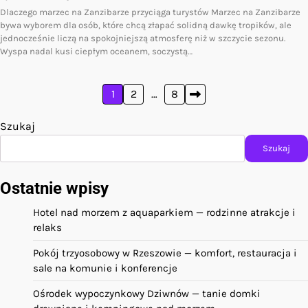
Dlaczego marzec na Zanzibarze przyciąga turystów Marzec na Zanzibarze
bywa wyborem dla osób, które chcą złapać solidną dawkę tropików, ale
jednocześnie liczą na spokojniejszą atmosferę niż w szczycie sezonu.
Wyspa nadal kusi ciepłym oceanem, soczystą…
Stronicowanie
1
2
…
8
wpisów
Szukaj
Szukaj
Ostatnie wpisy
Hotel nad morzem z aquaparkiem — rodzinne atrakcje i
relaks
Pokój trzyosobowy w Rzeszowie — komfort, restauracja i
sale na komunie i konferencje
Ośrodek wypoczynkowy Dziwnów — tanie domki