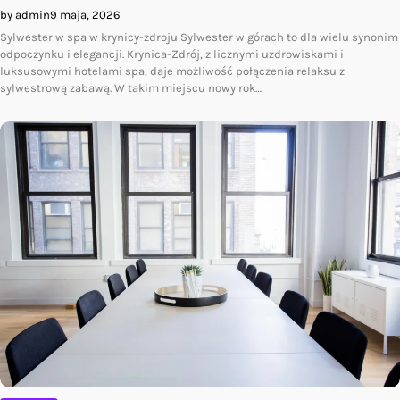
by admin
9 maja, 2026
Sylwester w spa w krynicy-zdroju Sylwester w górach to dla wielu synonim
odpoczynku i elegancji. Krynica-Zdrój, z licznymi uzdrowiskami i
luksusowymi hotelami spa, daje możliwość połączenia relaksu z
sylwestrową zabawą. W takim miejscu nowy rok…