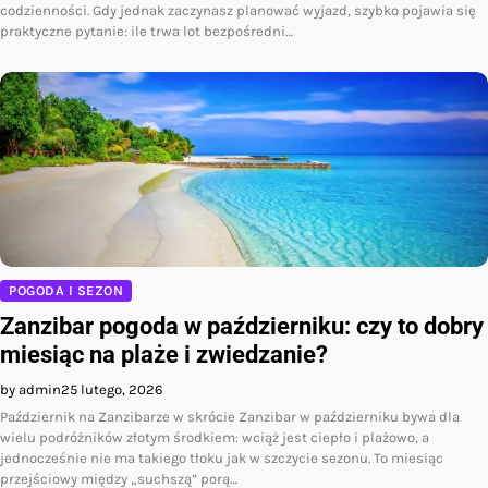
codzienności. Gdy jednak zaczynasz planować wyjazd, szybko pojawia się
praktyczne pytanie: ile trwa lot bezpośredni…
POGODA I SEZON
Zanzibar pogoda w październiku: czy to dobry
miesiąc na plaże i zwiedzanie?
by admin
25 lutego, 2026
Październik na Zanzibarze w skrócie Zanzibar w październiku bywa dla
wielu podróżników złotym środkiem: wciąż jest ciepło i plażowo, a
jednocześnie nie ma takiego tłoku jak w szczycie sezonu. To miesiąc
przejściowy między „suchszą” porą…