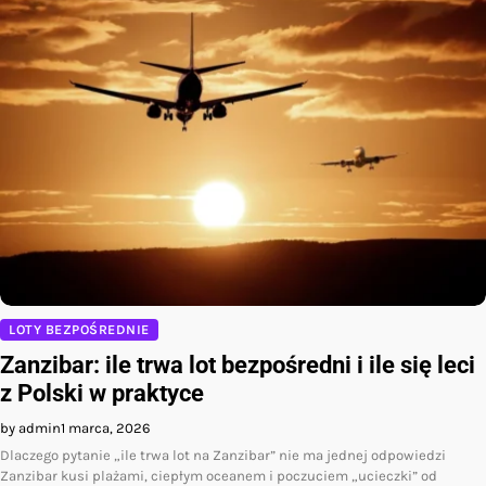
LOTY BEZPOŚREDNIE
Zanzibar: ile trwa lot bezpośredni i ile się leci
z Polski w praktyce
by admin
1 marca, 2026
Dlaczego pytanie „ile trwa lot na Zanzibar” nie ma jednej odpowiedzi
Zanzibar kusi plażami, ciepłym oceanem i poczuciem „ucieczki” od