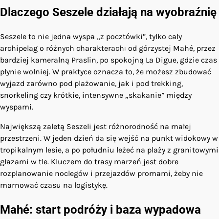
Dlaczego Seszele działają na wyobraźnię
Seszele to nie jedna wyspa „z pocztówki”, tylko cały
archipelag o różnych charakterach: od górzystej Mahé, przez
bardziej kameralną Praslin, po spokojną La Digue, gdzie czas
płynie wolniej. W praktyce oznacza to, że możesz zbudować
wyjazd zarówno pod plażowanie, jak i pod trekking,
snorkeling czy krótkie, intensywne „skakanie” między
wyspami.
Największą zaletą Seszeli jest różnorodność na małej
przestrzeni. W jeden dzień da się wejść na punkt widokowy w
tropikalnym lesie, a po południu leżeć na plaży z granitowymi
głazami w tle. Kluczem do trasy marzeń jest dobre
rozplanowanie noclegów i przejazdów promami, żeby nie
marnować czasu na logistykę.
Mahé: start podróży i baza wypadowa