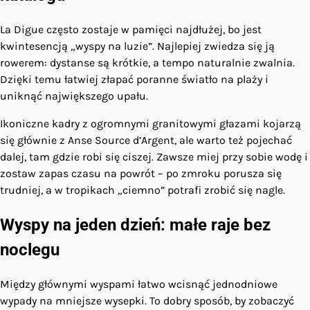
La Digue często zostaje w pamięci najdłużej, bo jest
kwintesencją „wyspy na luzie”. Najlepiej zwiedza się ją
rowerem: dystanse są krótkie, a tempo naturalnie zwalnia.
Dzięki temu łatwiej złapać poranne światło na plaży i
uniknąć największego upału.
Ikoniczne kadry z ogromnymi granitowymi głazami kojarzą
się głównie z Anse Source d’Argent, ale warto też pojechać
dalej, tam gdzie robi się ciszej. Zawsze miej przy sobie wodę i
zostaw zapas czasu na powrót – po zmroku porusza się
trudniej, a w tropikach „ciemno” potrafi zrobić się nagle.
Wyspy na jeden dzień: małe raje bez
noclegu
Między głównymi wyspami łatwo wcisnąć jednodniowe
wypady na mniejsze wysepki. To dobry sposób, by zobaczyć