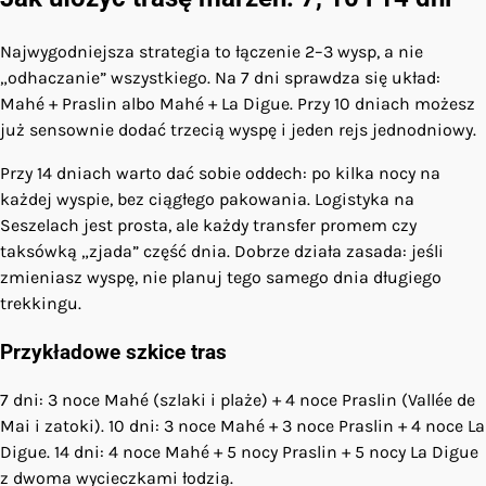
Najwygodniejsza strategia to łączenie 2–3 wysp, a nie
„odhaczanie” wszystkiego. Na 7 dni sprawdza się układ:
Mahé + Praslin albo Mahé + La Digue. Przy 10 dniach możesz
już sensownie dodać trzecią wyspę i jeden rejs jednodniowy.
Przy 14 dniach warto dać sobie oddech: po kilka nocy na
każdej wyspie, bez ciągłego pakowania. Logistyka na
Seszelach jest prosta, ale każdy transfer promem czy
taksówką „zjada” część dnia. Dobrze działa zasada: jeśli
zmieniasz wyspę, nie planuj tego samego dnia długiego
trekkingu.
Przykładowe szkice tras
7 dni: 3 noce Mahé (szlaki i plaże) + 4 noce Praslin (Vallée de
Mai i zatoki). 10 dni: 3 noce Mahé + 3 noce Praslin + 4 noce La
Digue. 14 dni: 4 noce Mahé + 5 nocy Praslin + 5 nocy La Digue
z dwoma wycieczkami łodzią.