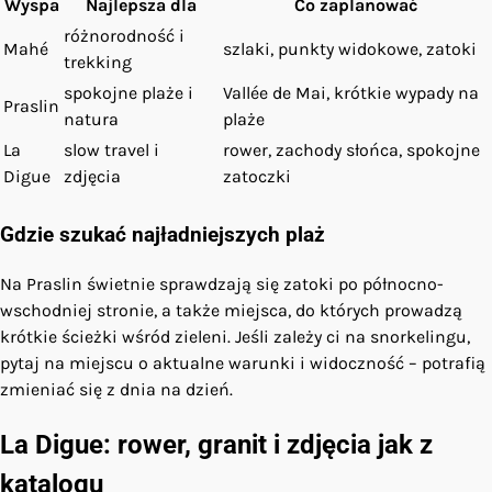
Wyspa
Najlepsza dla
Co zaplanować
różnorodność i
Mahé
szlaki, punkty widokowe, zatoki
trekking
spokojne plaże i
Vallée de Mai, krótkie wypady na
Praslin
natura
plaże
La
slow travel i
rower, zachody słońca, spokojne
Digue
zdjęcia
zatoczki
Gdzie szukać najładniejszych plaż
Na Praslin świetnie sprawdzają się zatoki po północno-
wschodniej stronie, a także miejsca, do których prowadzą
krótkie ścieżki wśród zieleni. Jeśli zależy ci na snorkelingu,
pytaj na miejscu o aktualne warunki i widoczność – potrafią
zmieniać się z dnia na dzień.
La Digue: rower, granit i zdjęcia jak z
katalogu