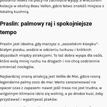
południu relaks na plaży na zachodzie wyspy, a wieczorem
kolacja w okolicy Beau Vallon, gdzie łatwo znaleźć miejsca z
lokalną kuchnią.
Praslin: palmowy raj i spokojniejsze
tempo
Praslin jest idealna, gdy marzysz o „seszelskim klasyku”:
białym piasku, wodzie w odcieniu turkusu i krótkich
dojazdach między atrakcjami. To też dobra wyspa dla osób,
które wolą mniej ruchu na drogach i nie chcą codziennie
zmieniać noclegów.
Najbardziej znaną atrakcją jest Vallée de Mai, gdzie rosną
legendarne palmy coco de mer. Warto zarezerwować na
spacer czas z zapasem: nawet jeśli trasa nie jest trudna, w
wilgotnym klimacie idzie się wolniej, a po drodze kusi, żeby
przystawać i wypatrywać ptaków.