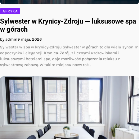
AFRYKA
Sylwester w Krynicy-Zdroju — luksusowe spa
w górach
by admin
9 maja, 2026
Sylwester w spa w krynicy-zdroju Sylwester w górach to dla wielu synonim
odpoczynku i elegancji. Krynica-Zdrój, z licznymi uzdrowiskami i
luksusowymi hotelami spa, daje możliwość połączenia relaksu z
sylwestrową zabawą. W takim miejscu nowy rok…