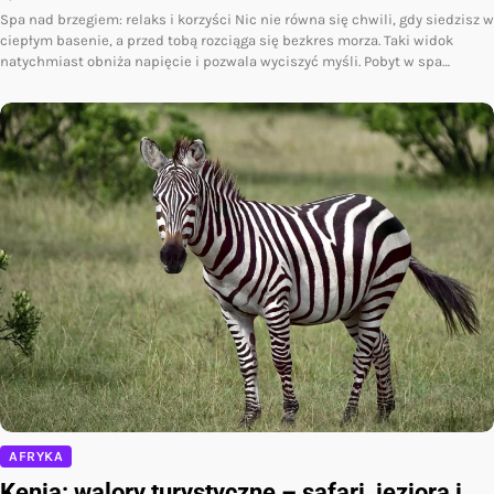
Spa nad brzegiem: relaks i korzyści Nic nie równa się chwili, gdy siedzisz w
ciepłym basenie, a przed tobą rozciąga się bezkres morza. Taki widok
natychmiast obniża napięcie i pozwala wyciszyć myśli. Pobyt w spa…
AFRYKA
Kenia: walory turystyczne – safari, jeziora i