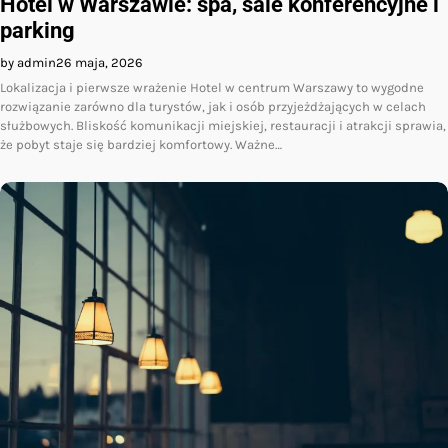
Hotel w Warszawie: spa, sale konferencyjne i
parking
by admin
26 maja, 2026
Lokalizacja i pierwsze wrażenie Hotel w centrum Warszawy to wygodne
rozwiązanie zarówno dla turystów, jak i osób przyjeżdżających w celach
służbowych. Bliskość komunikacji miejskiej, restauracji i atrakcji sprawia,
że pobyt staje się bardziej komfortowy. Ważne…