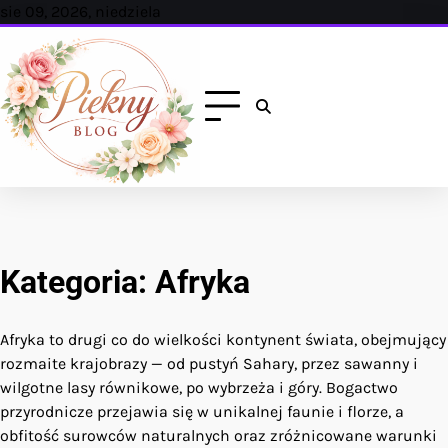
Skip
sie 09, 2026, niedziela
to
content
Kategoria:
Afryka
Afryka to drugi co do wielkości kontynent świata, obejmujący
rozmaite krajobrazy — od pustyń Sahary, przez sawanny i
wilgotne lasy równikowe, po wybrzeża i góry. Bogactwo
przyrodnicze przejawia się w unikalnej faunie i florze, a
obfitość surowców naturalnych oraz zróżnicowane warunki